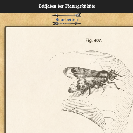
Leitfaden der Naturgeſchichte
Bearbeiten
Home
Verzeichnisse
Fig. 407.
Über
Administration