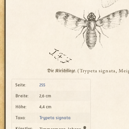
(Trypeta signata, Mei
Die Kirſchfliege.
Seite:
255
Breite:
2,6 cm
Höhe:
4,4 cm
Taxa:
Trypeta signata
Künstler: