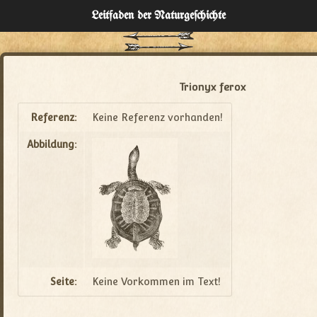
Leitfaden der Naturgeſchichte
Home
Verzeichnisse
Trionyx ferox
Über
Referenz:
Keine Referenz vorhanden!
Abbildung:
Administration
Seite:
Keine Vorkommen im Text!