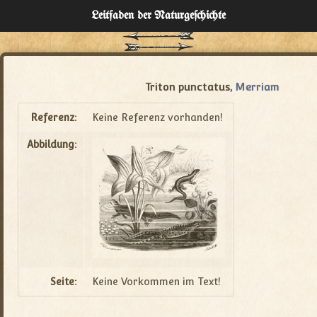
Leitfaden der Naturgeſchichte
Home
Verzeichnisse
Triton punctatus,
Merriam
Über
Referenz:
Keine Referenz vorhanden!
Abbildung:
Administration
Seite:
Keine Vorkommen im Text!