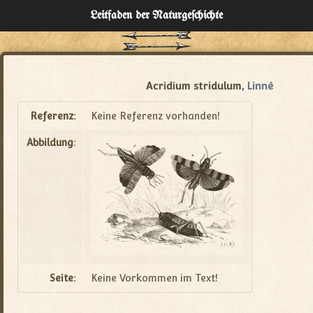
Leitfaden der Naturgeſchichte
Home
Verzeichnisse
Acridium stridulum,
Linné
Über
Referenz:
Keine Referenz vorhanden!
Abbildung:
Administration
Seite:
Keine Vorkommen im Text!