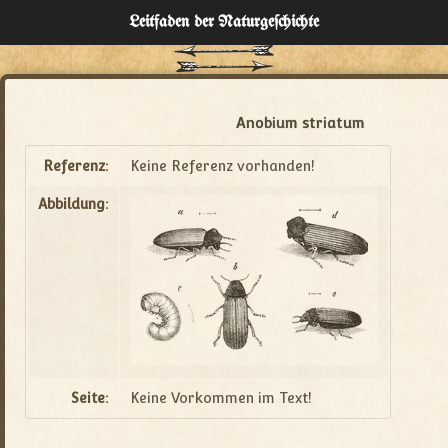
Leitfaden der Naturgeſchichte
Home
Verzeichnisse
Anobium striatum
Über
Referenz:
Keine Referenz vorhanden!
Abbildung:
Administration
Seite:
Keine Vorkommen im Text!