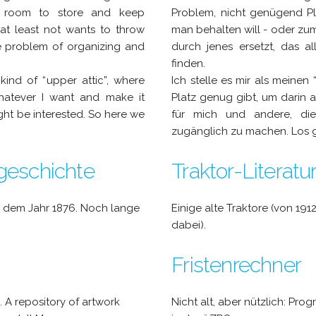
 room to store and keep
Problem, nicht genügend P
at least not wants to throw
man behalten will - oder zum
e problem of organizing and
durch jenes ersetzt, das a
finden.
kind of “
upper attic
”, where
Ich stelle es mir als meinen 
hatever I want and make it
Platz genug gibt, um darin a
ht be interested. So here we
für mich und andere, die 
zugänglich zu machen. Los g
geschichte
Traktor-Literatu
s dem Jahr 1876. Noch lange
Einige alte Traktore (von 191
dabei).
Fristenrechner
.. A repository of artwork
Nicht alt, aber nützlich: Pro