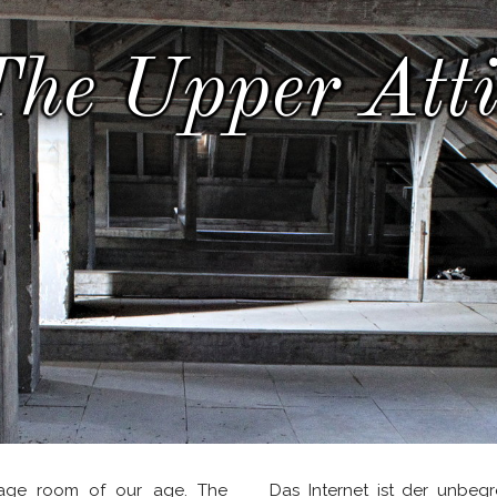
The Upper Atti
orage room of our age. The
Das Internet ist der unbeg