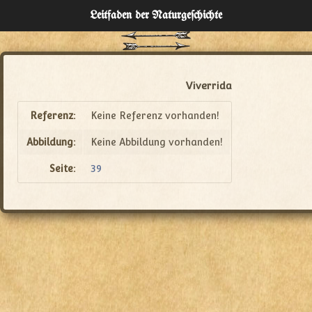
Leitfaden der Naturgeſchichte
Home
Verzeichnisse
Viverrida
Über
Referenz:
Keine Referenz vorhanden!
Abbildung:
Keine Abbildung vorhanden!
Administration
Seite:
39