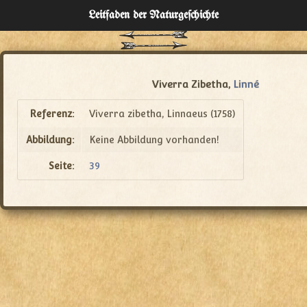
Leitfaden der Naturgeſchichte
Home
Verzeichnisse
Viverra Zibetha,
Linné
Über
Referenz:
Viverra zibetha, Linnaeus (1758)
Abbildung:
Keine Abbildung vorhanden!
Administration
Seite:
39