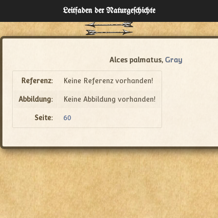
Leitfaden der Naturgeſchichte
Home
Verzeichnisse
Alces palmatus,
Gray
Über
Referenz:
Keine Referenz vorhanden!
Abbildung:
Keine Abbildung vorhanden!
Administration
Seite:
60